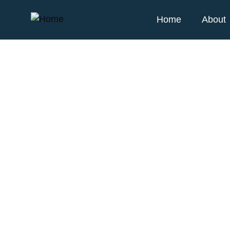
Home
About
About Me